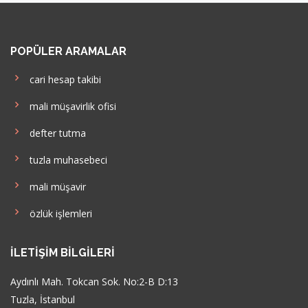
POPÜLER ARAMALAR
cari hesap takibi
mali müşavirlik ofisi
defter tutma
tuzla muhasebeci
mali müşavir
özlük işlemleri
İLETIŞIM BILGILERI
Aydınlı Mah. Tokcan Sok. No:2-B D:13
Tuzla, İstanbul