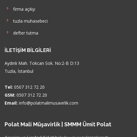
firma açılışı
tuzla muhasebeci
defter tutma
İLETIŞIM BILGILERI
Aydınlı Mah. Tokcan Sok. No:2-B D:13
Tuzla, İstanbul
Tel:
0507 312 72 20
GSM:
0507 312 72 20
Email:
info@polatmalimusavirlik.com
Polat Mali Müşavirlik | SMMM Ümit Polat