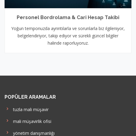
Personel Bordrolama & Cari Hesap Takibi
Yoğun temponuzda ayrıntılarla ve sorunlarla biz ilgileniyor,
belgelendiriyor, takip ediyor ve sürekli güncel bilgiler
halinde raporluyoruz.
POPÜLER ARAMALAR
tuzla mali müşavir
mali müşavirlik ofisi
yönetim danışmanlığı